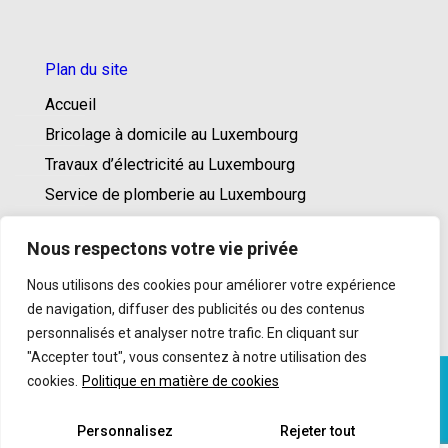
Plan du site
Accueil
Bricolage à domicile au Luxembourg
Travaux d’électricité au Luxembourg
Service de plomberie au Luxembourg
Travaux de peinture au Luxembourg
Nous respectons votre vie privée
Service de jardinage au Luxembourg
Services aux entreprises et conciergerie
Nous utilisons des cookies pour améliorer votre expérience
de navigation, diffuser des publicités ou des contenus
Contact
personnalisés et analyser notre trafic. En cliquant sur
"Accepter tout", vous consentez à notre utilisation des
cookies.
Politique en matière de cookies
© 2026 Home Services | Web Design and Service
made in Luxembourg provided by
Done
. |
Mentions
Personnalisez
Rejeter tout